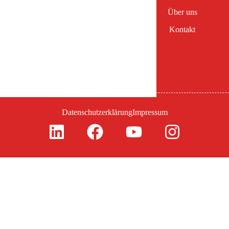
MetraLabs GmbH
Über uns
Neue Technologien
Kontakt
und Systeme
Weimarer Str. 28
98693 Ilmenau
Deutschland
Datenschutzerklärung
Impressum