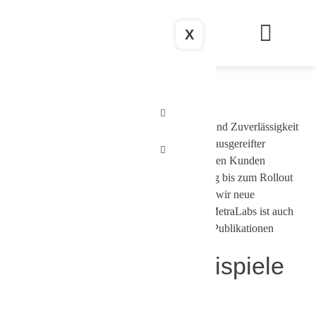
X
Referenzen
Unsere Kunden schätzen die hohe Qualität und Zuverlässigkeit
unserer Roboter. Unser Anspruch ist es, mit ausgereifter
Technologie zu überzeugen.Wir bieten unseren Kunden
persönlichen Service von der ersten Beratung bis zum Rollout
und darüber hinaus. Gemeinsam entwickeln wir neue
Lösungen für individuelle Anforderungen. MetraLabs ist auch
in Sachen Forschung aktiv und an diversen Publikationen
beteiligt.
Ein paar Erfolgsbeispiele
Foto: Decathlon Deutschland